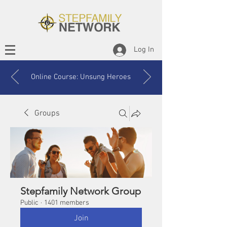
Log In
Online Course: Unsung Heroes
Groups
Stepfamily Network Group
Public
·
1401 members
Join