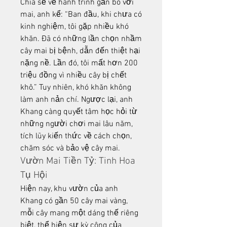
Chia sẻ về hành trình gắn bó với 
mai, anh kể: “Ban đầu, khi chưa có 
kinh nghiệm, tôi gặp nhiều khó 
khăn. Đã có những lần chọn nhầm 
cây mai bị bệnh, dẫn đến thiệt hại 
nặng nề. Lần đó, tôi mất hơn 200 
triệu đồng vì nhiều cây bị chết 
khô.” Tuy nhiên, khó khăn không 
làm anh nản chí. Ngược lại, anh 
Khang càng quyết tâm học hỏi từ 
những người chơi mai lâu năm, 
tích lũy kiến thức về cách chọn, 
chăm sóc và bảo vệ cây mai.
Vườn Mai Tiền Tỷ: Tinh Hoa 
Tụ Hội
Hiện nay, khu vườn của anh 
Khang có gần 50 cây mai vàng, 
mỗi cây mang một dáng thế riêng 
biệt, thể hiện sự kỳ công của 