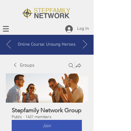
Log In
Online Course: Unsung Heroes
Groups
Stepfamily Network Group
Public
·
1401 members
Join