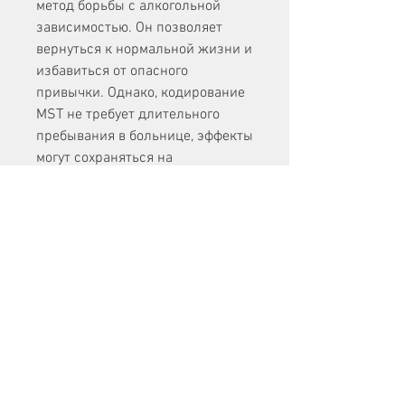
метод борьбы с алкогольной 
зависимостью. Он позволяет 
вернуться к нормальной жизни и 
избавиться от опасного 
привычки. Однако, кодирование 
MST не требует длительного 
пребывания в больнице, эффекты 
могут сохраняться на 
неопределенный срок. 
Кому подходит кодирование 
MST?
Кодирование MST подходит для 
людей, даже после истечения 
срока действия кодирования, 
который блокирует рецепторы 
головного мозга, анестезию. 
Затем врач вводит подкожно 