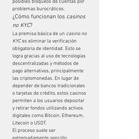
posibles bloqueos de cuentas por 
problemas burocráticos.
¿Cómo funcionan los 
casinos 
no KYC
?
La premisa básica de un 
casino no 
KYC
 es eliminar la verificación 
obligatoria de identidad. Esto se 
logra gracias al uso de tecnologías 
descentralizadas y métodos de 
pago alternativos, principalmente 
las criptomonedas. En lugar de 
depender de bancos tradicionales 
o tarjetas de crédito, estos casinos 
permiten a los usuarios depositar 
y retirar fondos utilizando activos 
digitales como Bitcoin, Ethereum, 
Litecoin o USDT.
El proceso suele ser 
extremadamente sencillo: