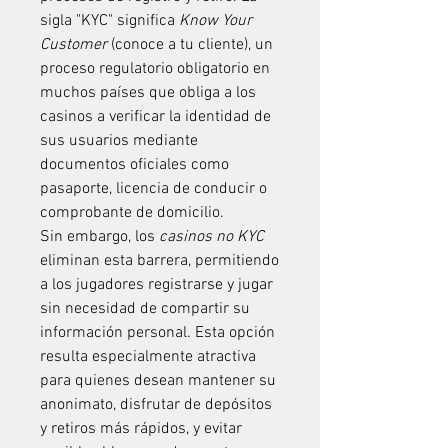
sigla "KYC" significa 
Know Your 
Customer
 (conoce a tu cliente), un 
proceso regulatorio obligatorio en 
muchos países que obliga a los 
casinos a verificar la identidad de 
sus usuarios mediante 
documentos oficiales como 
pasaporte, licencia de conducir o 
comprobante de domicilio.
Sin embargo, los 
casinos no KYC
eliminan esta barrera, permitiendo 
a los jugadores registrarse y jugar 
sin necesidad de compartir su 
información personal. Esta opción 
resulta especialmente atractiva 
para quienes desean mantener su 
anonimato, disfrutar de depósitos 
y retiros más rápidos, y evitar 