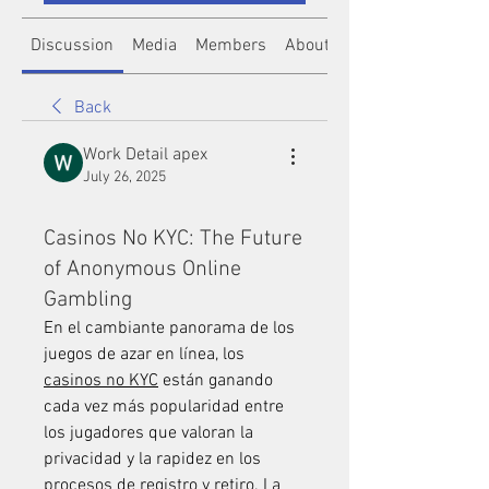
Discussion
Media
Members
About
Back
Work Detail apex
July 26, 2025
Casinos No KYC: The Future
of Anonymous Online
Gambling
En el cambiante panorama de los 
juegos de azar en línea, los 
casinos no KYC
 están ganando 
cada vez más popularidad entre 
los jugadores que valoran la 
privacidad y la rapidez en los 
procesos de registro y retiro. La 