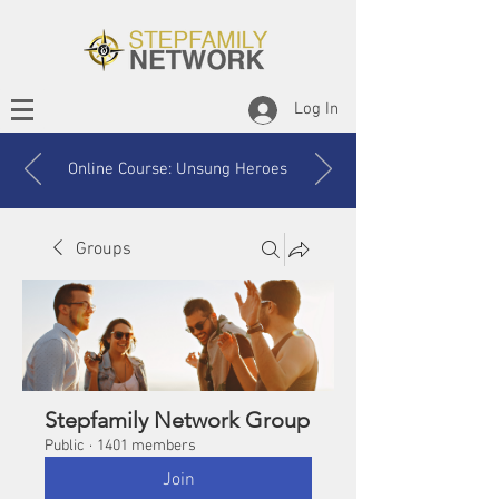
Log In
Online Course: Unsung Heroes
Groups
Stepfamily Network Group
Public
·
1401 members
Join