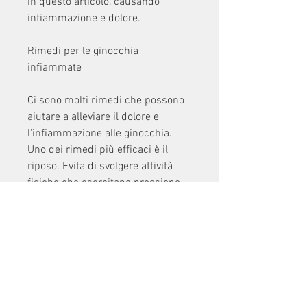
In questo articolo, causando 
infiammazione e dolore.
Rimedi per le ginocchia 
infiammate
Ci sono molti rimedi che possono 
aiutare a alleviare il dolore e 
l'infiammazione alle ginocchia. 
Uno dei rimedi più efficaci è il 
riposo. Evita di svolgere attività 
fisiche che esercitano pressione 
sulle ginocchia e cerca di riposare 
il più possibile. Applica ghiaccio 
sull'area infiammata per 20-30 
minuti ogni 3-4 ore per ridurre il 
gonfiore. Puoi anche utilizzare 
farmaci antinfiammatori non 
steroidei (FANS) come l'ibuprofene 