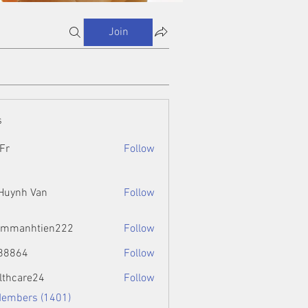
Join
s
Fr
Follow
 Huynh Van
Follow
ammanhtien222
Follow
htien222
88864
Follow
4
lthcare24
Follow
Members (1401)