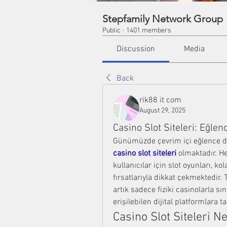
Stepfamily Network Group
Public
·
1401 members
Discussion
Media
Back
rik88 it com
August 29, 2025
Casino Slot Siteleri: Eğlen
casino slot siteleri
 olmaktadır. H
kullanıcılar için slot oyunları, ko
fırsatlarıyla dikkat çekmektedir. 
artık sadece fiziki casinolarla sı
erişilebilen dijital platformlara t
Casino Slot Siteleri N