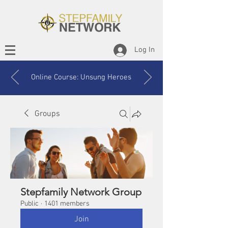
Log In
Online Course: Unsung Heroes
Groups
Stepfamily Network Group
Public
·
1401 members
Join