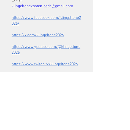
E-Mail: 
klingeltonekostenlosde@gmail.com
https://www.facebook.com/klingeltone2
026/
https://x.com/klingeltone2026
https://www.youtube.com/@klingeltone
2026
https://www.twitch.tv/klingeltone2026
https://www.pinterest.com/klingeltone2
026/
Like
About
Welcome to the group! You can
connect with other members, ge
...
Read more