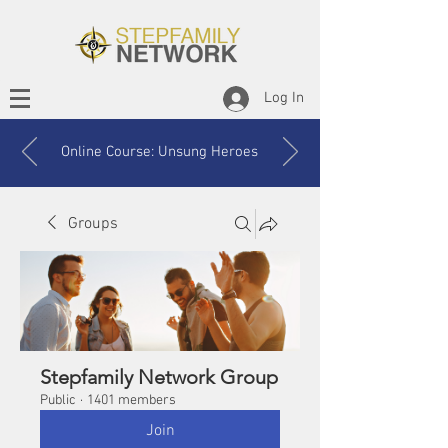
Log In
Online Course: Unsung Heroes
Groups
Stepfamily Network Group
Public
·
1401 members
Join