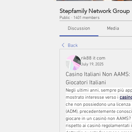
Stepfamily Network Group
Public
·
1401 members
Discussion
Media
Back
rik88 it com
July 19, 2025
Casino Italiani Non AAMS
Giocatori Italiani
Negli ultimi anni, sempre più app
mostrato interesse verso i 
casin
che non possiedono una licenza r
(ADM), precedentemente conosci
giocare in un casinò non AAMS? Qua
rispetto ai casinò regolamentati i