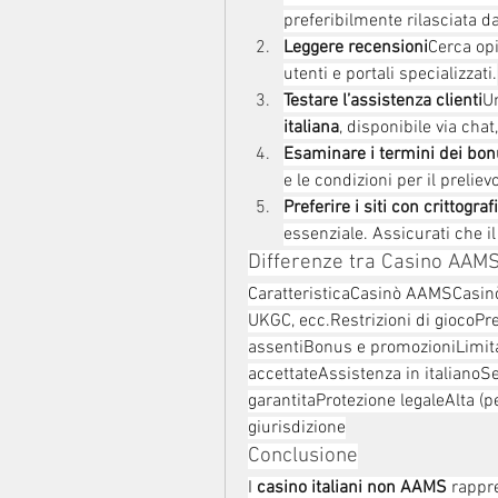
preferibilmente rilasciata da
Leggere recensioni
Cerca opi
utenti e portali specializzati.
Testare l’assistenza clienti
Un
italiana
, disponibile via chat
Esaminare i termini dei bo
e le condizioni per il prelie
Preferire i siti con crittogra
essenziale. Assicurati che il 
Differenze tra Casino AAM
CaratteristicaCasinò AAMSCasin
UKGC, ecc.Restrizioni di giocoPre
assentiBonus e promozioniLimita
accettateAssistenza in italianoS
garantitaProtezione legaleAlta (pe
giurisdizione
Conclusione
I 
casino italiani non AAMS
 rappre