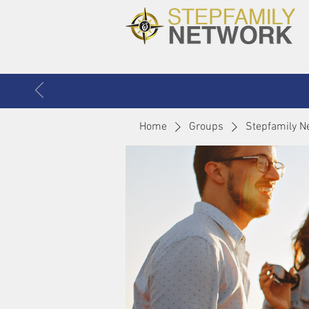
Home
Groups
Stepfamily N