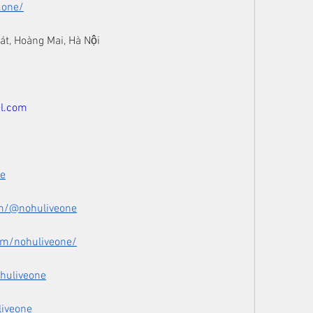
.one/
Bát, Hoàng Mai, Hà Nội
l.com
ne
m/@nohuliveone
om/nohuliveone/
huliveone
liveone