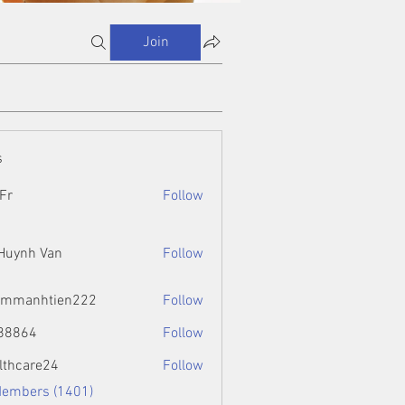
Join
s
Fr
Follow
 Huynh Van
Follow
ammanhtien222
Follow
htien222
88864
Follow
4
lthcare24
Follow
Members (1401)