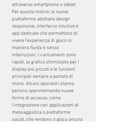
attraverso smartphone o tablet. 
Per questo motivo, le nuove 
piattaforme adottano design 
responsive, interfacce intuitive e 
app dedicate che permettono di 
vivere l’esperienza di gioco in 
maniera fluida e senza 
interruzioni. I caricamenti sono 
rapidi, la grafica ottimizzata per i 
display più piccoli e le funzioni 
principali sempre a portata di 
mano. Alcuni operatori stanno 
persino sperimentando nuove 
forme di accesso, come 
l’integrazione con applicazioni di 
messaggistica o piattaforme 
social, che rendono il gioco ancora 
più immediato e interattivo. 