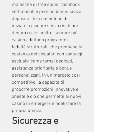
ma anche di free spins, cashback 
settimanali e persino bonus senza 
deposito che consentono di 
iniziare a giocare senza rischiare 
denaro reale. Inoltre, sempre più 
casino adottano programmi 
fedeltà strutturati, che premiano la 
costanza dei giocatori con vantaggi 
esclusivi come tornei dedicati, 
assistenza prioritaria e bonus 
personalizzati. In un mercato così 
competitivo, la capacità di 
proporre promozioni innovative e 
oneste è ciò che permette ai nuovi 
casinò di emergere e fidelizzare la 
propria utenza.
Sicurezza e 