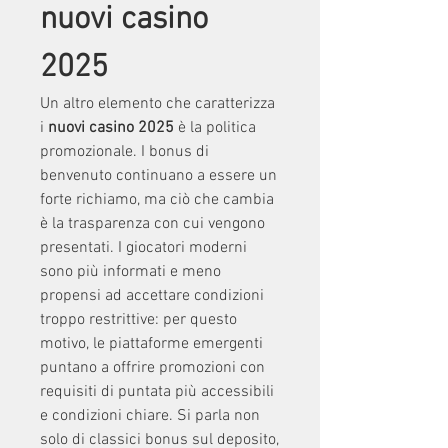
nuovi casino 
2025
Un altro elemento che caratterizza 
i 
nuovi casino 2025
 è la politica 
promozionale. I bonus di 
benvenuto continuano a essere un 
forte richiamo, ma ciò che cambia 
è la trasparenza con cui vengono 
presentati. I giocatori moderni 
sono più informati e meno 
propensi ad accettare condizioni 
troppo restrittive: per questo 
motivo, le piattaforme emergenti 
puntano a offrire promozioni con 
requisiti di puntata più accessibili 
e condizioni chiare. Si parla non 
solo di classici bonus sul deposito, 