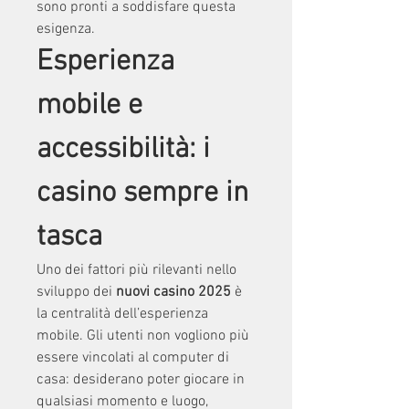
sono pronti a soddisfare questa 
esigenza.
Esperienza 
mobile e 
accessibilità: i 
casino sempre in 
tasca
Uno dei fattori più rilevanti nello 
sviluppo dei 
nuovi casino 2025
 è 
la centralità dell’esperienza 
mobile. Gli utenti non vogliono più 
essere vincolati al computer di 
casa: desiderano poter giocare in 
qualsiasi momento e luogo, 