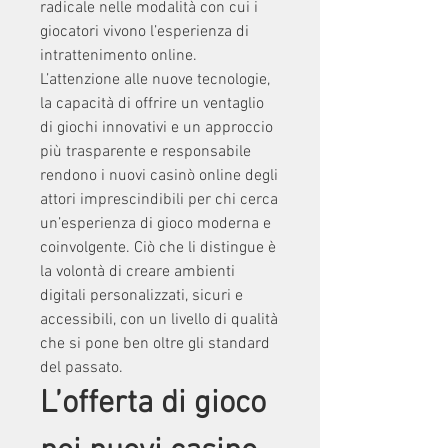
radicale nelle modalità con cui i 
giocatori vivono l’esperienza di 
intrattenimento online. 
L’attenzione alle nuove tecnologie, 
la capacità di offrire un ventaglio 
di giochi innovativi e un approccio 
più trasparente e responsabile 
rendono i nuovi casinò online degli 
attori imprescindibili per chi cerca 
un’esperienza di gioco moderna e 
coinvolgente. Ciò che li distingue è 
la volontà di creare ambienti 
digitali personalizzati, sicuri e 
accessibili, con un livello di qualità 
che si pone ben oltre gli standard 
del passato.
L’offerta di gioco 