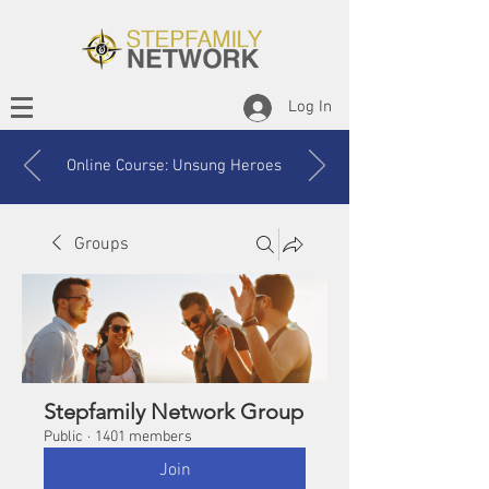
Log In
Online Course: Unsung Heroes
Groups
Stepfamily Network Group
Public
·
1401 members
Join