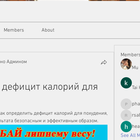
Members
About
Member
ано Админом
Mu 
 дефицит калорий для 
Tai
ph
phamman
как определить дефицит калорий для похудения, 
rsa
rsa8886
льтата безопасным и эффективным образом.
hea
See All 