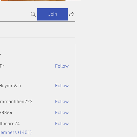
Join
s
Fr
Follow
 Huynh Van
Follow
ammanhtien222
Follow
htien222
88864
Follow
4
lthcare24
Follow
Members (1401)