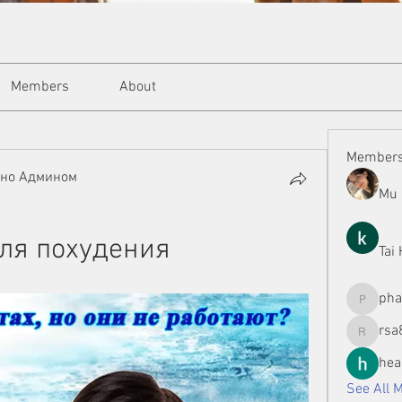
Members
About
Member
ано Админом
Mu 
ля похудения
Tai
ph
phamman
rsa
rsa8886
hea
See All 