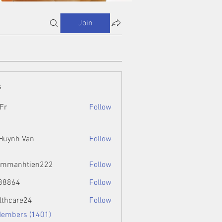
Join
s
Fr
Follow
 Huynh Van
Follow
ammanhtien222
Follow
htien222
88864
Follow
4
lthcare24
Follow
Members (1401)