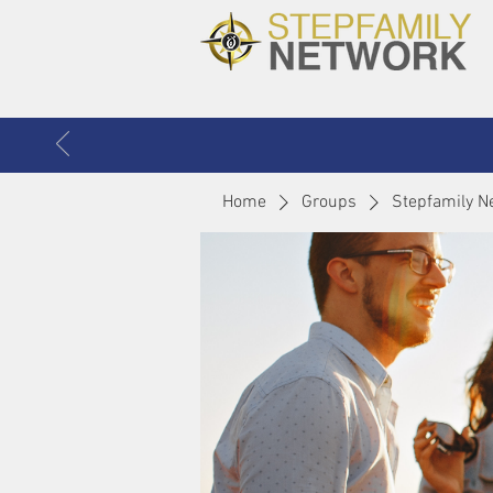
Home
Groups
Stepfamily N