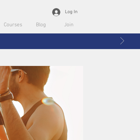
Log In
Courses
Blog
Join