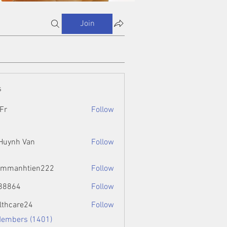
Join
s
Fr
Follow
 Huynh Van
Follow
ammanhtien222
Follow
htien222
88864
Follow
4
lthcare24
Follow
Members (1401)