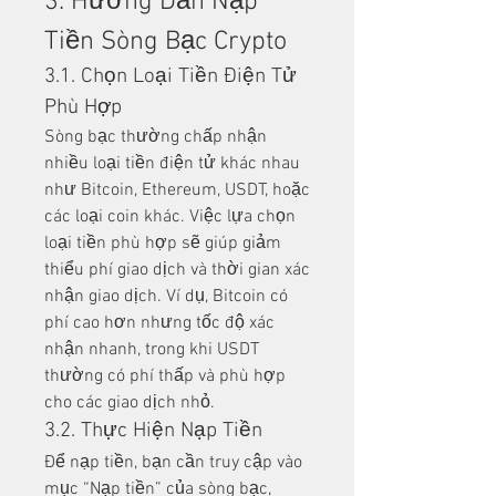
3. Hướng Dẫn Nạp 
Tiền Sòng Bạc Crypto
3.1. Chọn Loại Tiền Điện Tử 
Phù Hợp
Sòng bạc thường chấp nhận 
nhiều loại tiền điện tử khác nhau 
như Bitcoin, Ethereum, USDT, hoặc 
các loại coin khác. Việc lựa chọn 
loại tiền phù hợp sẽ giúp giảm 
thiểu phí giao dịch và thời gian xác 
nhận giao dịch. Ví dụ, Bitcoin có 
phí cao hơn nhưng tốc độ xác 
nhận nhanh, trong khi USDT 
thường có phí thấp và phù hợp 
cho các giao dịch nhỏ.
3.2. Thực Hiện Nạp Tiền
Để nạp tiền, bạn cần truy cập vào 
mục “Nạp tiền” của sòng bạc, 