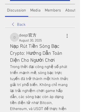
Discussion
Media
Members
About
Back
deepl官方
deepl官方
August 30, 2025
Nạp Rút Tiền Sòng Bạc
Crypto: Hướng Dẫn Toàn
Diện Cho Người Chơi
Trong thời đại công nghệ số phát 
triển mạnh mẽ, sòng bạc trực 
tuyến đã trở thành một hình thức 
giải trí phổ biến. Không chỉ mang 
lại trải nghiệm chơi game hấp 
dẫn, các sòng bạc còn áp dụng 
tiền điện tử như Bitcoin, 
Ethereum, và USDT để thực hiện 