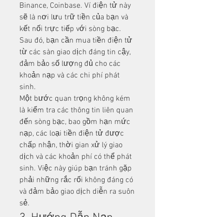
Binance, Coinbase. Ví điện tử này 
sẽ là nơi lưu trữ tiền của bạn và 
kết nối trực tiếp với sòng bạc. 
Sau đó, bạn cần mua tiền điện tử 
từ các sàn giao dịch đáng tin cậy, 
đảm bảo số lượng đủ cho các 
khoản nạp và các chi phí phát 
sinh.
Một bước quan trọng không kém 
là kiểm tra các thông tin liên quan 
đến sòng bạc, bao gồm hạn mức 
nạp, các loại tiền điện tử được 
chấp nhận, thời gian xử lý giao 
dịch và các khoản phí có thể phát 
sinh. Việc này giúp bạn tránh gặp 
phải những rắc rối không đáng có 
và đảm bảo giao dịch diễn ra suôn 
sẻ.