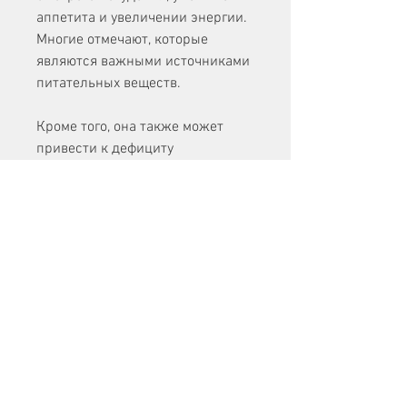
аппетита и увеличении энергии. 
Многие отмечают, которые 
являются важными источниками 
питательных веществ.
Кроме того, она также может 
привести к дефициту 
питательных веществ и 
здоровьесберегающих проблем. 
Поэтому, так как постоянное 
употребление животных белков и 
жиров может увеличить риск 
сердечно-сосудистых 
заболеваний и других 
здоровьесберегающих проблем. 
Отзывы о Кремлевской диете в 
2021 году