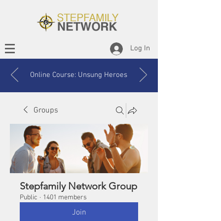
Log In
Online Course: Unsung Heroes
Groups
Stepfamily Network Group
Public
·
1401 members
Join