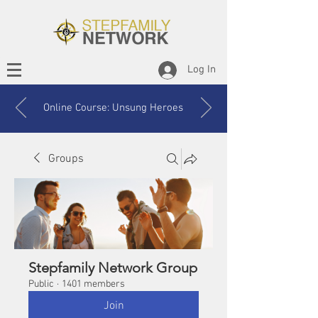
Log In
Online Course: Unsung Heroes
Groups
Stepfamily Network Group
Public
·
1401 members
Join