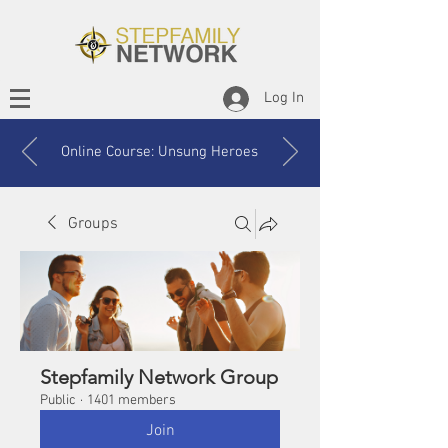
Log In
Online Course: Unsung Heroes
Groups
Stepfamily Network Group
Public
·
1401 members
Join