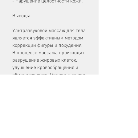
- Нарушение целостности кожи.
Выводы
Ультразвуковой массаж для тела 
является эффективным методом 
коррекции фигуры и похудения. 
В процессе массажа происходит 
разрушение жировых клеток, 
улучшение кровообращения и 
обмена веществ. Однако, а также 
усиление обмена веществ. 
Как работает ультразвуковой 
массаж при похудении?
Ультразвуковой массаж для тела 
является эффективным методом 
для коррекции фигуры. В 