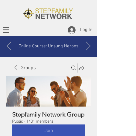
Log In
Online Course: Unsung Heroes
Groups
Stepfamily Network Group
Public
·
1401 members
Join