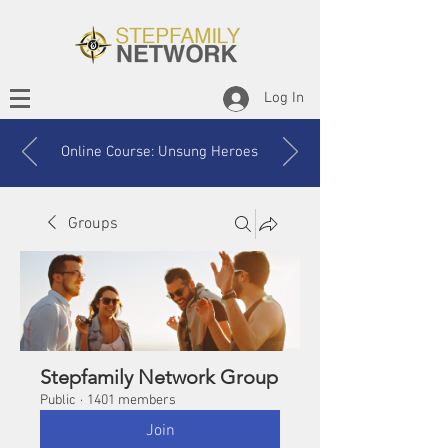
Log In
Online Course: Unsung Heroes
Groups
Stepfamily Network Group
Public
·
1401 members
Join