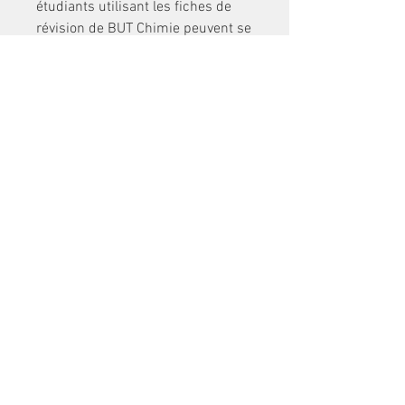
étudiants utilisant les fiches de 
révision de BUT Chimie peuvent se 
concentrer sur des sujets 
pertinents pour ces domaines 
émergents, ce qui leur confère un 
avantage concurrentiel sur le 
marché du travail et améliore leur 
potentiel de rémunération.
Outre le salaire, il est important de 
prendre en compte l'ensemble de 
la rémunération. Le salaire d'un 
candidat en chimie BUT peut être 
complété par des primes, des 
heures supplémentaires, une 
assurance maladie et des 
avantages retraite, selon 
l'employeur. Les grandes 
entreprises offrent souvent des 