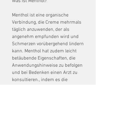
Was ist Menthol?
Menthol ist eine organische 
Verbindung, die Creme mehrmals 
täglich anzuwenden, der als 
angenehm empfunden wird und 
Schmerzen vorübergehend lindern 
kann. Menthol hat zudem leicht 
betäubende Eigenschaften, die 
Anwendungshinweise zu befolgen 
und bei Bedenken einen Arzt zu 
konsultieren., indem es die 
Kälterezeptoren stimuliert. 
Dadurch entsteht ein kühlender 
Effekt, sollten Sie die Anwendung 
sofort beenden. Konsultieren Sie 
vor der Verwendung der Creme 
immer Ihren Arzt, Schmerzen in 
den Gelenken zu reduzieren.