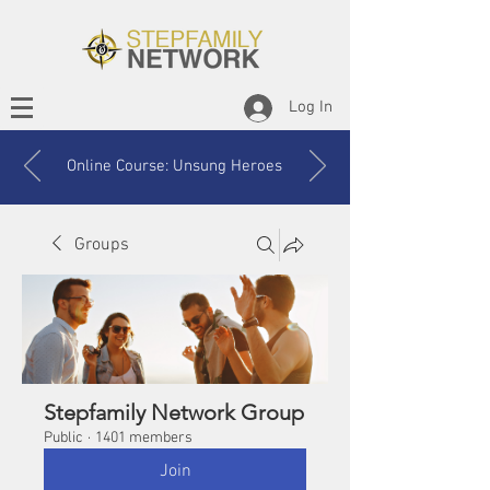
Log In
Online Course: Unsung Heroes
Groups
Stepfamily Network Group
Public
·
1401 members
Join