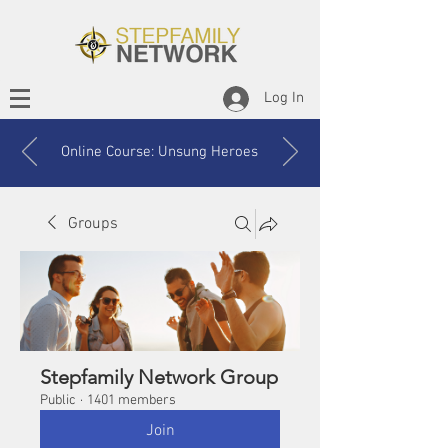
Log In
Online Course: Unsung Heroes
Groups
Stepfamily Network Group
Public
·
1401 members
Join