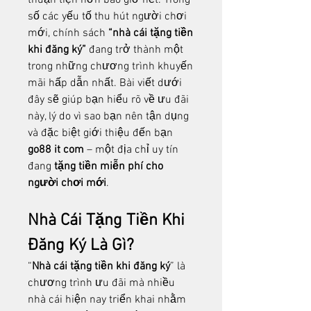
thuận tiện hơn bao giờ hết. Trong 
số các yếu tố thu hút người chơi 
mới, chính sách 
“nhà cái tặng tiền 
khi đăng ký”
 đang trở thành một 
trong những chương trình khuyến 
mãi hấp dẫn nhất. Bài viết dưới 
đây sẽ giúp bạn hiểu rõ về ưu đãi 
này, lý do vì sao bạn nên tận dụng 
và đặc biệt giới thiệu đến bạn 
go88 it com
 – một địa chỉ uy tín 
đang 
tặng tiền miễn phí cho 
người chơi mới
.
Nhà Cái Tặng Tiền Khi 
Đăng Ký Là Gì?
“
Nhà cái tặng tiền khi đăng ký
” là 
chương trình ưu đãi mà nhiều 
nhà cái hiện nay triển khai nhằm 