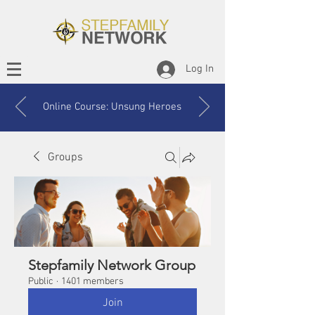
Log In
Online Course: Unsung Heroes
Groups
Stepfamily Network Group
Public
·
1401 members
Join