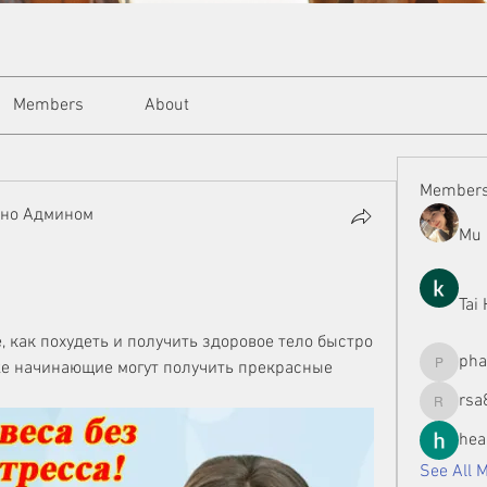
Members
About
Member
ано Админом
Mu 
а
Tai
, как похудеть и получить здоровое тело быстро 
ph
же начинающие могут получить прекрасные 
phamman
rsa
rsa8886
hea
See All 