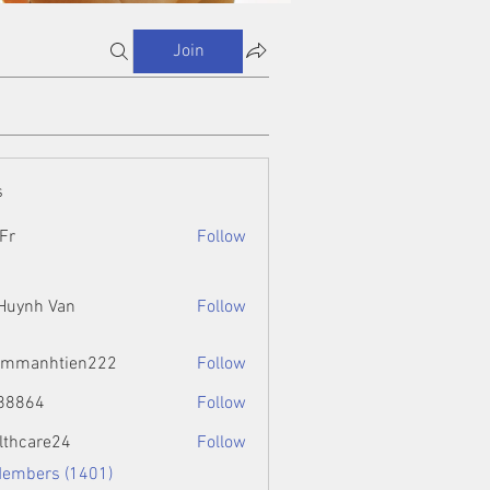
Join
s
Fr
Follow
 Huynh Van
Follow
ammanhtien222
Follow
htien222
88864
Follow
4
lthcare24
Follow
Members (1401)