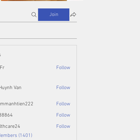
Join
s
Fr
Follow
 Huynh Van
Follow
ammanhtien222
Follow
htien222
88864
Follow
4
lthcare24
Follow
Members (1401)