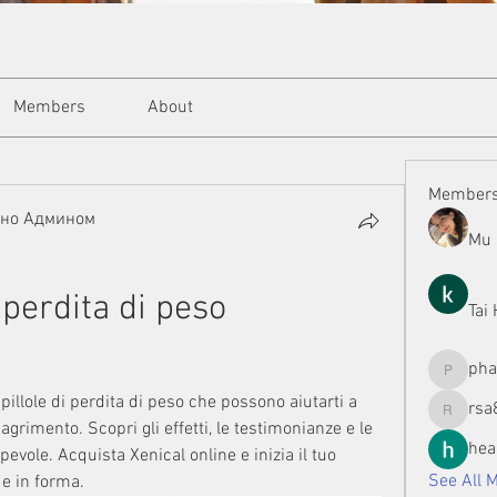
Members
About
Member
ано Админом
Mu 
 perdita di peso 
Tai
ph
phamman
 pillole di perdita di peso che possono aiutarti a 
rsa
rsa8886
agrimento. Scopri gli effetti, le testimonianze e le 
hea
evole. Acquista Xenical online e inizia il tuo 
See All 
 e in forma.