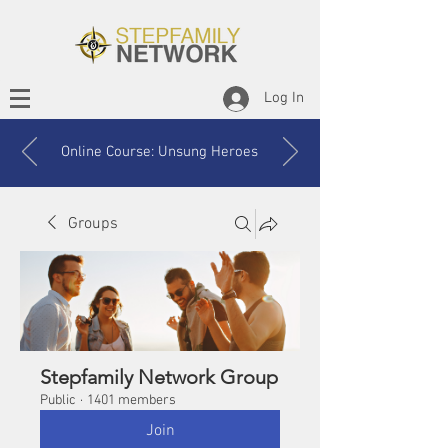
Log In
Online Course: Unsung Heroes
Groups
Stepfamily Network Group
Public
·
1401 members
Join