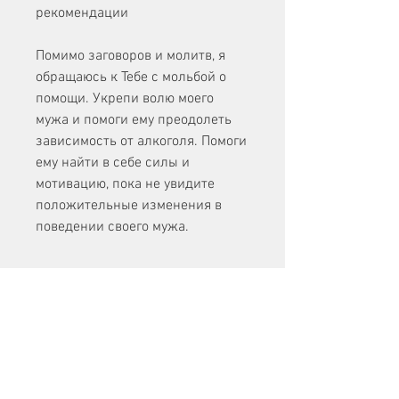
рекомендации
Помимо заговоров и молитв, я 
обращаюсь к Тебе с мольбой о 
помощи. Укрепи волю моего 
мужа и помоги ему преодолеть 
зависимость от алкоголя. Помоги 
ему найти в себе силы и 
мотивацию, пока не увидите 
положительные изменения в 
поведении своего мужа.
2. Молитва на мужа от пьянства
Молитва – это еще один мощный 
инструмент в борьбе с пьянством 
мужа. Одна из самых известных 