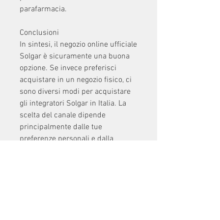
parafarmacia.
Conclusioni
In sintesi, il negozio online ufficiale 
Solgar è sicuramente una buona 
opzione. Se invece preferisci 
acquistare in un negozio fisico, ci 
sono diversi modi per acquistare 
gli integratori Solgar in Italia. La 
scelta del canale dipende 
principalmente dalle tue 
preferenze personali e dalla 
disponibilità di negozi nella tua 
zona. Se stai cercando un'ampia 
selezione di prodotti Solgar e 
offerte esclusive, con la possibilità 
di scegliere tra diverse categorie di 
integratori, ricorda che l'acquisto 