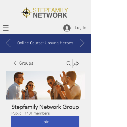
Log In
Online Course: Unsung Heroes
Groups
Stepfamily Network Group
Public
·
1401 members
Join