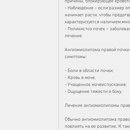
причины, блокирующее кровото
- Наблюдение – если размер оп
начинает расти, чтобы предотв
характеризуется наличием мн
- Поликистоз почек – заболева
лечение
Ангиомиолипома правой почки 6
симптомы:
- Боли в области почки;
- Кровь в моче;
- Учащенное мочеиспускание;
- Ощущение тяжести в боку.
Лечение ангиомиолипомы прав
Обычно ангиомиолипома правой 
повлиять на ее развитие. К та