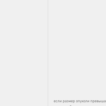
 если размер опухоли превышает 4 см,Ангиомиолипома правой почки 6 мм: 