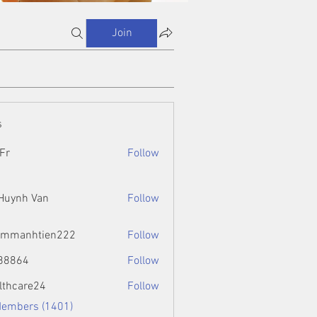
Join
s
Fr
Follow
 Huynh Van
Follow
ammanhtien222
Follow
htien222
88864
Follow
4
lthcare24
Follow
Members (1401)