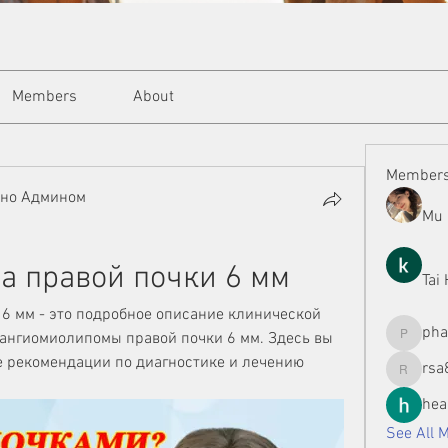
Members
About
Member
ано Админом
Mu 
а правой почки 6 мм
Tai
6 мм - это подробное описание клинической 
ph
ангиомиолипомы правой почки 6 мм. Здесь вы 
phamman
е рекомендации по диагностике и лечению 
rsa
rsa8886
hea
See All 