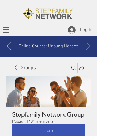
Log In
Online Course: Unsung Heroes
Groups
Stepfamily Network Group
Public
·
1401 members
Join