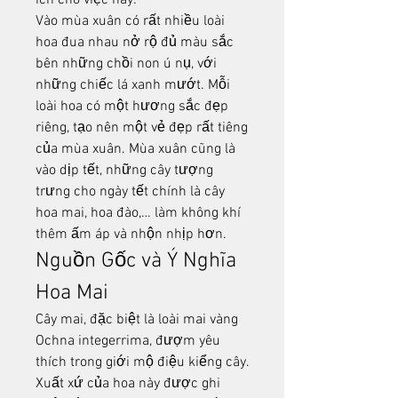
ích cho việc này:
Vào mùa xuân có rất nhiều loài 
hoa đua nhau nở rộ đủ màu sắc 
bên những chồi non ú nụ, với 
những chiếc lá xanh mướt. Mỗi 
loài hoa có một hương sắc đẹp 
riêng, tạo nên một vẻ đẹp rất tiêng 
của mùa xuân. Mùa xuân cũng là 
vào dịp tết, những cây tượng 
trưng cho ngày tết chính là cây 
hoa mai, hoa đào,… làm không khí 
thêm ấm áp và nhộn nhịp hơn.
Nguồn Gốc và Ý Nghĩa 
Hoa Mai
Cây mai, đặc biệt là loài mai vàng 
Ochna integerrima, đượm yêu 
thích trong giới mộ điệu kiểng cây. 
Xuất xứ của hoa này được ghi 