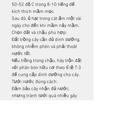
50-52 độ C trong 8-10 tiếng để 
kích thích mầm mọc.
Sau đó, ủ hạt trong cát ẩm một vài 
ngày cho đến khi mầm nảy mầm.
Chọn đất và chậu phù hợp:
Đất trồng cây cần đủ dinh dưỡng, 
không nhiễm phèn và phải thoát 
nước tốt.
Nếu trồng trong chậu, hãy trộn đất 
với phân bón hữu cơ theo tỉ lệ 7:3 
để cung cấp dinh dưỡng cho cây.
Tưới nước đúng cách:
Đảm bảo cây nhận đủ nước, 
nhưng tránh tưới quá nhiều gây 
ngập úng.
Nếu lá héo hoặc hoa rụng hàng 
loạt, điều chỉnh lượng nước tưới 
và bón phân phù hợp.