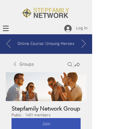
Log In
Online Course: Unsung Heroes
Groups
Stepfamily Network Group
Public
·
1401 members
Join