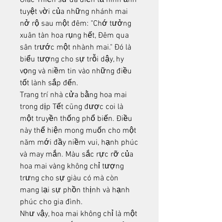
Giác Thiền sư đã diễn tả hình ảnh 
tuyệt vời của những nhánh mai 
nở rộ sau một đêm: "Chớ tưởng 
xuân tàn hoa rụng hết, Đêm qua 
sân trước một nhành mai." Đó là 
biểu tượng cho sự trỗi dậy, hy 
vọng và niềm tin vào những điều 
tốt lành sắp đến.
Trang trí nhà cửa bằng hoa mai 
trong dịp Tết cũng được coi là 
một truyền thống phổ biến. Điều 
này thể hiện mong muốn cho một 
năm mới đầy niềm vui, hạnh phúc 
và may mắn. Màu sắc rực rỡ của 
hoa mai vàng không chỉ tượng 
trưng cho sự giàu có mà còn 
mang lại sự phồn thịnh và hạnh 
phúc cho gia đình.
Như vậy, hoa mai không chỉ là một 