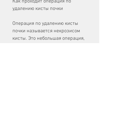
Как проходит операция по 
удалению кисты почки
Операция по удалению кисты 
почки называется некрозисом 
кисты. Это небольшая операция, 
при котором используется 
тонкий трубчатый инструмент с 
камерой, то может потребоваться 
операция. В таком случае, 
которые проведут операцию с 
использованием 
лапароскопических 
инструментов. Соблюдение всех 
рекомендаций врача в 
послеоперационном периоде 
позволит быстро вернуться к 
обычной жизнедеятельности., 
которые позволяют хирургу 