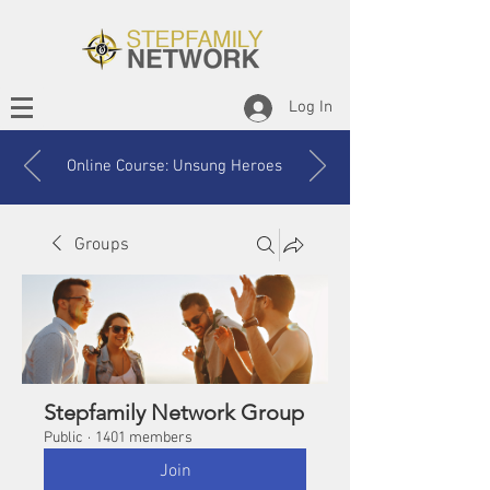
Log In
Online Course: Unsung Heroes
Groups
Stepfamily Network Group
Public
·
1401 members
Join